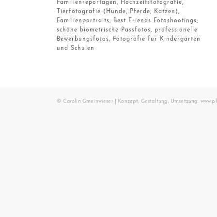
Familienreportagen, Hochzeitsfotografie,
Tierfotografie (Hunde, Pferde, Katzen),
Familienportraits, Best Friends Fotoshootings,
schöne biometrische Passfotos, professionelle
Bewerbungsfotos, Fotografie für Kindergärten
und Schulen
© Carolin Gmeinwieser | Konzept, Gestaltung, Umsetzung:
www.pl