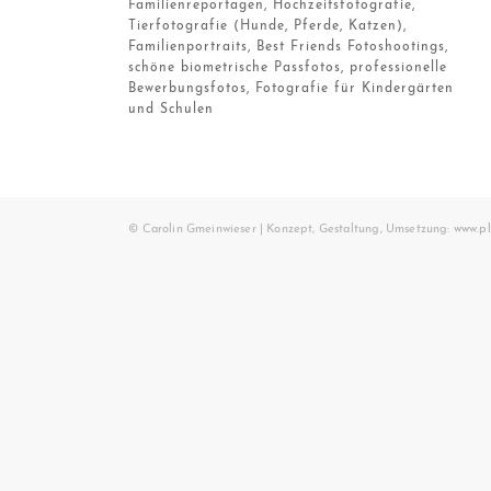
Familienreportagen, Hochzeitsfotografie,
Tierfotografie (Hunde, Pferde, Katzen),
Familienportraits, Best Friends Fotoshootings,
schöne biometrische Passfotos, professionelle
Bewerbungsfotos, Fotografie für Kindergärten
und Schulen
© Carolin Gmeinwieser | Konzept, Gestaltung, Umsetzung:
www.pl