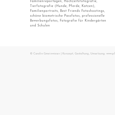
Familienreportagen, Hochzeitsfotografie,
Tierfotografie (Hunde, Pferde, Katzen),
Familienportraits, Best Friends Fotoshootings,
schöne biometrische Passfotos, professionelle
Bewerbungsfotos, Fotografie für Kindergärten
und Schulen
© Carolin Gmeinwieser | Konzept, Gestaltung, Umsetzung:
www.pl