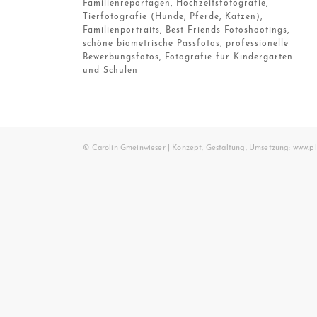
Familienreportagen, Hochzeitsfotografie,
Tierfotografie (Hunde, Pferde, Katzen),
Familienportraits, Best Friends Fotoshootings,
schöne biometrische Passfotos, professionelle
Bewerbungsfotos, Fotografie für Kindergärten
und Schulen
© Carolin Gmeinwieser | Konzept, Gestaltung, Umsetzung:
www.pl